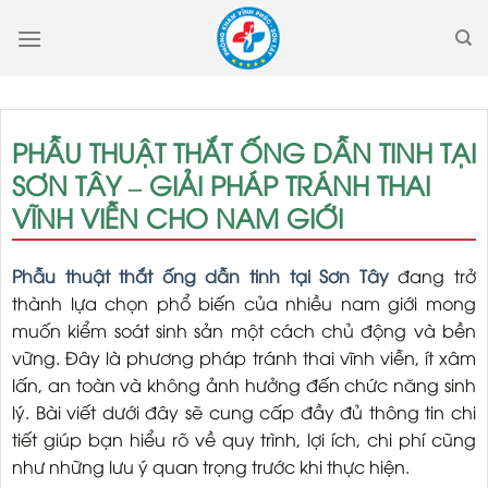
Skip
to
content
PHẪU THUẬT THẮT ỐNG DẪN TINH TẠI
SƠN TÂY – GIẢI PHÁP TRÁNH THAI
VĨNH VIỄN CHO NAM GIỚI
Phẫu thuật thắt ống dẫn tinh tại Sơn Tây
đang trở
thành lựa chọn phổ biến của nhiều nam giới mong
muốn kiểm soát sinh sản một cách chủ động và bền
vững. Đây là phương pháp tránh thai vĩnh viễn, ít xâm
lấn, an toàn và không ảnh hưởng đến chức năng sinh
lý. Bài viết dưới đây sẽ cung cấp đầy đủ thông tin chi
tiết giúp bạn hiểu rõ về quy trình, lợi ích, chi phí cũng
như những lưu ý quan trọng trước khi thực hiện.