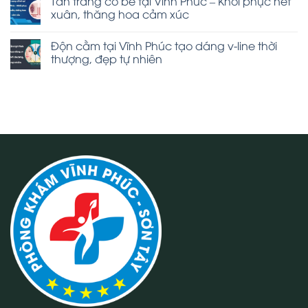
Tân trang cô bé tại Vĩnh Phúc – Khôi phục nét
xuân, thăng hoa cảm xúc
Độn cằm tại Vĩnh Phúc tạo dáng v-line thời
thượng, đẹp tự nhiên