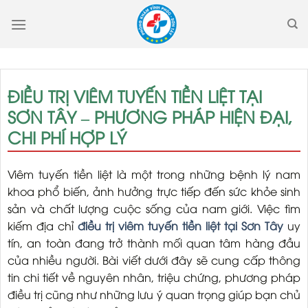
Skip
to
content
ĐIỀU TRỊ VIÊM TUYẾN TIỀN LIỆT TẠI
SƠN TÂY – PHƯƠNG PHÁP HIỆN ĐẠI,
CHI PHÍ HỢP LÝ
Viêm tuyến tiền liệt là một trong những bệnh lý nam
khoa phổ biến, ảnh hưởng trực tiếp đến sức khỏe sinh
sản và chất lượng cuộc sống của nam giới. Việc tìm
kiếm địa chỉ
điều trị viêm tuyến tiền liệt tại Sơn Tây
uy
tín, an toàn đang trở thành mối quan tâm hàng đầu
của nhiều người. Bài viết dưới đây sẽ cung cấp thông
tin chi tiết về nguyên nhân, triệu chứng, phương pháp
điều trị cũng như những lưu ý quan trọng giúp bạn chủ