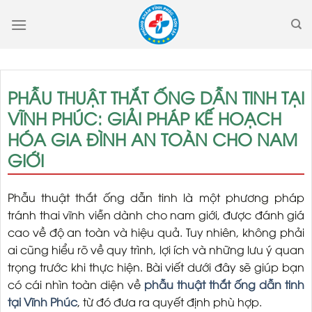
Skip
to
content
PHẪU THUẬT THẮT ỐNG DẪN TINH TẠI
VĨNH PHÚC: GIẢI PHÁP KẾ HOẠCH
HÓA GIA ĐÌNH AN TOÀN CHO NAM
GIỚI
Phẫu thuật thắt ống dẫn tinh là một phương pháp
tránh thai vĩnh viễn dành cho nam giới, được đánh giá
cao về độ an toàn và hiệu quả. Tuy nhiên, không phải
ai cũng hiểu rõ về quy trình, lợi ích và những lưu ý quan
trọng trước khi thực hiện. Bài viết dưới đây sẽ giúp bạn
có cái nhìn toàn diện về
phẫu thuật thắt ống dẫn tinh
tại Vĩnh Phúc
, từ đó đưa ra quyết định phù hợp.