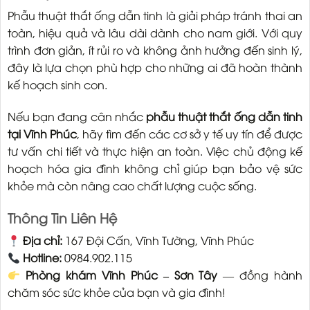
Phẫu thuật thắt ống dẫn tinh là giải pháp tránh thai an
toàn, hiệu quả và lâu dài dành cho nam giới. Với quy
trình đơn giản, ít rủi ro và không ảnh hưởng đến sinh lý,
đây là lựa chọn phù hợp cho những ai đã hoàn thành
kế hoạch sinh con.
Nếu bạn đang cân nhắc
phẫu thuật thắt ống dẫn tinh
tại Vĩnh Phúc
, hãy tìm đến các cơ sở y tế uy tín để được
tư vấn chi tiết và thực hiện an toàn. Việc chủ động kế
hoạch hóa gia đình không chỉ giúp bạn bảo vệ sức
khỏe mà còn nâng cao chất lượng cuộc sống.
Thông Tin Liên Hệ
Địa chỉ:
167 Đội Cấn, Vĩnh Tường, Vĩnh Phúc
Hotline:
0984.902.115
Phòng khám Vĩnh Phúc – Sơn Tây
— đồng hành
chăm sóc sức khỏe của bạn và gia đình!