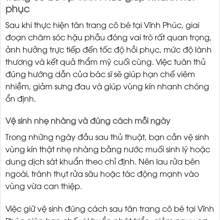
phục
Sau khi thực hiện tân trang cô bé tại Vĩnh Phúc, giai
đoạn chăm sóc hậu phẫu đóng vai trò rất quan trọng,
ảnh hưởng trực tiếp đến tốc độ hồi phục, mức độ lành
thương và kết quả thẩm mỹ cuối cùng. Việc tuân thủ
đúng hướng dẫn của bác sĩ sẽ giúp hạn chế viêm
nhiễm, giảm sưng đau và giúp vùng kín nhanh chóng
ổn định.
Vệ sinh nhẹ nhàng và đúng cách mỗi ngày
Trong những ngày đầu sau thủ thuật, bạn cần vệ sinh
vùng kín thật nhẹ nhàng bằng nước muối sinh lý hoặc
dung dịch sát khuẩn theo chỉ định. Nên lau rửa bên
ngoài, tránh thụt rửa sâu hoặc tác động mạnh vào
vùng vừa can thiệp.
Việc giữ vệ sinh đúng cách sau tân trang cô bé tại Vĩnh