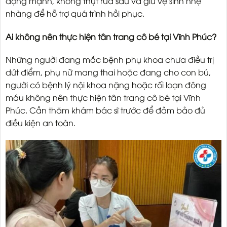
động mạnh, không thụt rửa sâu và giữ vệ sinh nhẹ
nhàng để hỗ trợ quá trình hồi phục.
Ai không nên thực hiện tân trang cô bé tại Vĩnh Phúc?
Những người đang mắc bệnh phụ khoa chưa điều trị
dứt điểm, phụ nữ mang thai hoặc đang cho con bú,
người có bệnh lý nội khoa nặng hoặc rối loạn đông
máu không nên thực hiện tân trang cô bé tại Vĩnh
Phúc. Cần thăm khám bác sĩ trước để đảm bảo đủ
điều kiện an toàn.