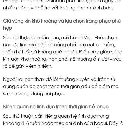
Phúc giúp hạn chế vi khuẩn phát triển, giảm nguy cơ
nhiễm trùng và hỗ trợ vết thương nhanh lành hơn.
Giữ vùng kín khô thoáng và lựa chọn trang phục phù
hợp
Sau khi thực hiện tân trang cô bé tại Vĩnh Phúc, bạn
nên ưu tiên mặc đồ lót bằng chất liệu cotton mềm,
thấm hút tốt và không quá bó sát. Điều này giúp vùng
kín luôn khô thoáng, hạn chế môi trường ẩm ướt – yếu
tố dễ gây viêm nhiễm.
Ngoài ra, cần thay đồ lót thường xuyên và tránh sử
dụng quần áo chật trong thời gian đầu để giảm ma
sát lên vùng đang hồi phục.
Kiêng quan hệ tình dục trong thời gian hồi phục
Sau thủ thuật, cần kiêng quan hệ tình dục trong
khoảng 4–6 tuần hoặc theo chỉ định của bác sĩ. Đây là