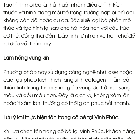
Tạo hình môi bé là thủ thuật nhằm điều chỉnh kích
thước và hình dáng môi bé trong trường hợp bị phì đại,
không cân đối hoặc dư da. Bác sĩ sẽ loại bỏ phần mô
thừa và tạo hình lại sao cho hài hòa hơn với cấu trúc
cơ thể, đồng thời đảm bảo tính tự nhiên và hạn chế để
lại dấu vết thẩm mỹ.
Làm hồng vùng kín
Phương pháp này sử dụng công nghệ như laser hoặc
các liệu pháp kích thích tăng sinh collagen nhằm cải
thiện tình trạng thâm sạm, giúp vùng da trở nên sáng
màu và đều màu hơn. Đây là dịch vụ không xâm lấn
hoặc ít xâm lấn, thường có thời gian phục hồi nhanh.
Lưu ý khi thực hiện tân trang cô bé tại Vĩnh Phúc
Khi lựa chọn tân trang cô bé tại Vĩnh Phúc, khách hàng
cần ưu tiên cơ sở y tế uy tín, có bác sĩ chuyên môn và