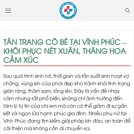
Skip
to
content
TÂN TRANG CÔ BÉ TẠI VĨNH PHÚC –
KHÔI PHỤC NÉT XUÂN, THĂNG HOA
CẢM XÚC
Sau quá trình sinh nở, thời gian và tần suất sinh hoạt vợ
chồng, vùng kín của phái đẹp khó tránh khỏi tình trạng
giãn rộng, thâm sạm, lỏng lẻo. Đây là vấn đề nhạy
cảm nhưng rất phổ biến, không chỉ ảnh hưởng đến
tâm lý tự tin của chị em mà còn có thể giảm đi sự gắn
kết và ngọn lửa hạnh phúc gia đình. Nhiều phụ nữ tại
Vĩnh Phúc đang tìm kiếm giải pháp kín đáo, an toàn để
cải thiện mà không cần di chuyển xa.