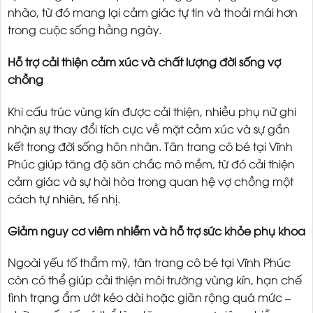
nhão, từ đó mang lại cảm giác tự tin và thoải mái hơn
trong cuộc sống hằng ngày.
Hỗ trợ cải thiện cảm xúc và chất lượng đời sống vợ
chồng
Khi cấu trúc vùng kín được cải thiện, nhiều phụ nữ ghi
nhận sự thay đổi tích cực về mặt cảm xúc và sự gắn
kết trong đời sống hôn nhân. Tân trang cô bé tại Vĩnh
Phúc giúp tăng độ săn chắc mô mềm, từ đó cải thiện
cảm giác và sự hài hòa trong quan hệ vợ chồng một
cách tự nhiên, tế nhị.
Giảm nguy cơ viêm nhiễm và hỗ trợ sức khỏe phụ khoa
Ngoài yếu tố thẩm mỹ, tân trang cô bé tại Vĩnh Phúc
còn có thể giúp cải thiện môi trường vùng kín, hạn chế
tình trạng ẩm ướt kéo dài hoặc giãn rộng quá mức –