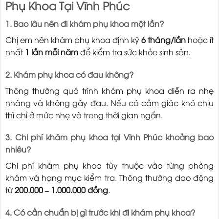
Phụ Khoa Tại Vĩnh Phúc
1. Bao lâu nên đi khám phụ khoa một lần?
Chị em nên khám phụ khoa định kỳ
6 tháng/lần
hoặc ít
nhất
1 lần mỗi năm
để kiểm tra sức khỏe sinh sản.
2. Khám phụ khoa có đau không?
Thông thường quá trình khám phụ khoa diễn ra nhẹ
nhàng và không gây đau. Nếu có cảm giác khó chịu
thì chỉ ở mức nhẹ và trong thời gian ngắn.
3. Chi phí khám phụ khoa tại Vĩnh Phúc khoảng bao
nhiêu?
Chi phí khám phụ khoa tùy thuộc vào từng phòng
khám và hạng mục kiểm tra. Thông thường dao động
từ
200.000 – 1.000.000 đồng
.
4. Có cần chuẩn bị gì trước khi đi khám phụ khoa?