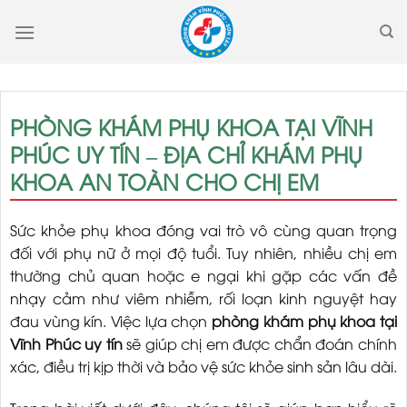
Skip
to
content
PHÒNG KHÁM PHỤ KHOA TẠI VĨNH
PHÚC UY TÍN – ĐỊA CHỈ KHÁM PHỤ
KHOA AN TOÀN CHO CHỊ EM
Sức khỏe phụ khoa đóng vai trò vô cùng quan trọng
đối với phụ nữ ở mọi độ tuổi. Tuy nhiên, nhiều chị em
thường chủ quan hoặc e ngại khi gặp các vấn đề
nhạy cảm như viêm nhiễm, rối loạn kinh nguyệt hay
đau vùng kín. Việc lựa chọn
phòng khám phụ khoa tại
Vĩnh Phúc uy tín
sẽ giúp chị em được chẩn đoán chính
xác, điều trị kịp thời và bảo vệ sức khỏe sinh sản lâu dài.