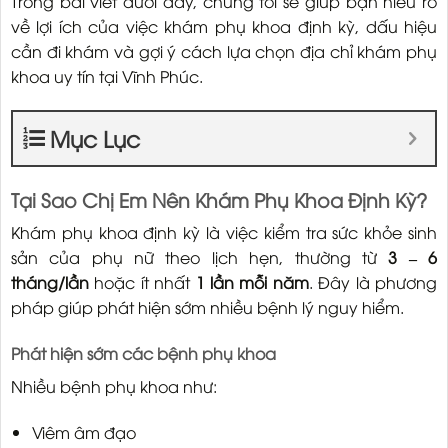
Trong bài viết dưới đây, chúng tôi sẽ giúp bạn hiểu rõ
về lợi ích của việc khám phụ khoa định kỳ, dấu hiệu
cần đi khám và gợi ý cách lựa chọn địa chỉ khám phụ
khoa uy tín tại Vĩnh Phúc.
Mục Lục
Tại Sao Chị Em Nên Khám Phụ Khoa Định Kỳ?
Khám phụ khoa định kỳ là việc kiểm tra sức khỏe sinh
sản của phụ nữ theo lịch hẹn, thường từ
3 – 6
tháng/lần
hoặc ít nhất
1 lần mỗi năm
. Đây là phương
pháp giúp phát hiện sớm nhiều bệnh lý nguy hiểm.
Phát hiện sớm các bệnh phụ khoa
Nhiều bệnh phụ khoa như:
Viêm âm đạo