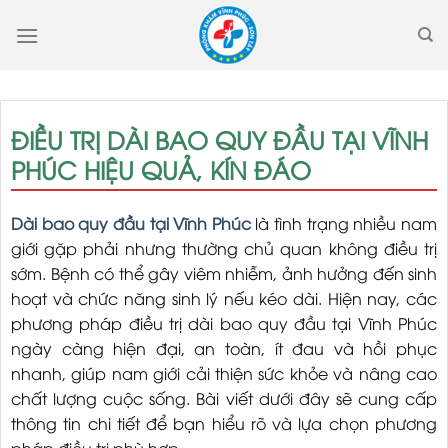
Skip
to
content
ĐIỀU TRỊ DÀI BAO QUY ĐẦU TẠI VĨNH
PHÚC HIỆU QUẢ, KÍN ĐÁO
Dài bao quy đầu tại Vĩnh Phúc
là tình trạng nhiều nam
giới gặp phải nhưng thường chủ quan không điều trị
sớm. Bệnh có thể gây viêm nhiễm, ảnh hưởng đến sinh
hoạt và chức năng sinh lý nếu kéo dài. Hiện nay, các
phương pháp điều trị dài bao quy đầu tại Vĩnh Phúc
ngày càng hiện đại, an toàn, ít đau và hồi phục
nhanh, giúp nam giới cải thiện sức khỏe và nâng cao
chất lượng cuộc sống. Bài viết dưới đây sẽ cung cấp
thông tin chi tiết để bạn hiểu rõ và lựa chọn phương