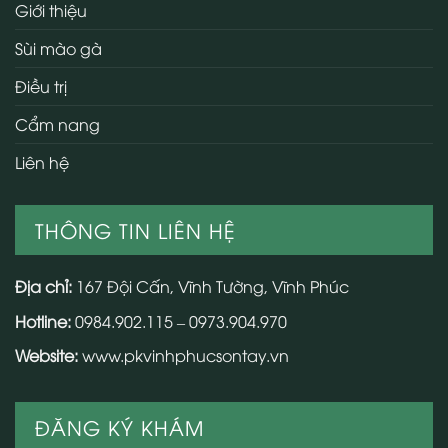
Giới thiệu
Sùi mào gà
Điều trị
Cẩm nang
Liên hệ
THÔNG TIN LIÊN HỆ
Địa chỉ:
167 Đội Cấn, Vĩnh Tường, Vĩnh Phúc
Hotline:
0984.902.115 – 0973.904.970
Website:
www.pkvinhphucsontay.vn
ĐĂNG KÝ KHÁM