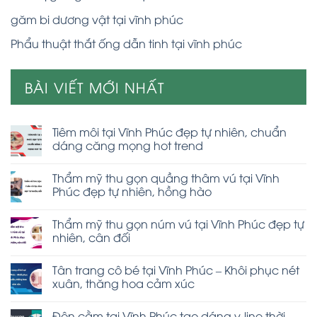
găm bi dương vật tại vĩnh phúc
Phẩu thuật thắt ống dẫn tinh tại vĩnh phúc
BÀI VIẾT MỚI NHẤT
Tiêm môi tại Vĩnh Phúc đẹp tự nhiên, chuẩn
dáng căng mọng hot trend
Thẩm mỹ thu gọn quầng thâm vú tại Vĩnh
Phúc đẹp tự nhiên, hồng hào
Thẩm mỹ thu gọn núm vú tại Vĩnh Phúc đẹp tự
nhiên, cân đối
Tân trang cô bé tại Vĩnh Phúc – Khôi phục nét
xuân, thăng hoa cảm xúc
Độn cằm tại Vĩnh Phúc tạo dáng v-line thời