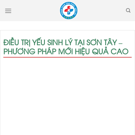
Skip
to
content
ĐIỀU TRỊ YẾU SINH LÝ TẠI SƠN TÂY –
PHƯƠNG PHÁP MỚI HIỆU QUẢ CAO