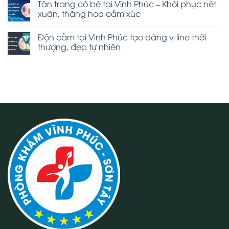
Tân trang cô bé tại Vĩnh Phúc – Khôi phục nét
xuân, thăng hoa cảm xúc
Độn cằm tại Vĩnh Phúc tạo dáng v-line thời
thượng, đẹp tự nhiên