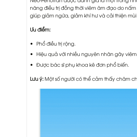
Neo-Penotran được đánh giá là một trong nh
năng điều trị đồng thời viêm âm đạo do nấm 
giúp giảm ngứa, giảm khí hư và cải thiện mùi
Ưu điểm:
Phổ điều trị rộng.
Hiệu quả với nhiều nguyên nhân gây viêm
Được bác sĩ phụ khoa kê đơn phổ biến.
Lưu ý:
Một số người có thể cảm thấy châm ch