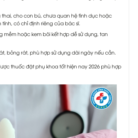
 thai, cho con bú, chưa quan hệ tình dục hoặc
ính, có chỉ định riêng của bác sĩ.
ang mềm hoặc kem bôi kết hợp dễ sử dụng, tan
 rát, bỏng rát, phù hợp sử dụng dài ngày nếu cần.
được thuốc đặt phụ khoa tốt hiện nay 2026 phù hợp