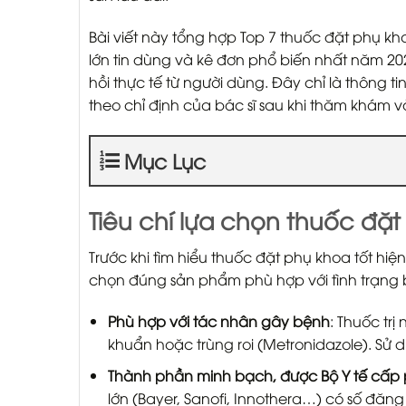
Bài viết này tổng hợp Top 7 thuốc đặt phụ k
lớn tin dùng và kê đơn phổ biến nhất năm 20
hồi thực tế từ người dùng. Đây chỉ là thông 
theo chỉ định của bác sĩ sau khi thăm khám v
Mục Lục
Tiêu chí lựa chọn thuốc đặ
Trước khi tìm hiểu thuốc đặt phụ khoa tốt hiệ
chọn đúng sản phẩm phù hợp với tình trạng 
Phù hợp với tác nhân gây bệnh
: Thuốc trị
khuẩn hoặc trùng roi (Metronidazole). Sử
Thành phần minh bạch, được Bộ Y tế cấp
lớn (Bayer, Sanofi, Innothera…) có số đăng