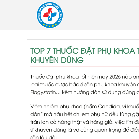
Skip
to
content
TOP 7 THUỐC ĐẶT PHỤ KHOA T
KHUYÊN DÙNG
Thuốc đặt phụ khoa tốt hiện nay 2026
nào an 
loại thuốc được bác sĩ sản phụ khoa khuyên 
Flagystatin… kèm hướng dẫn sử dụng đúng c
Viêm nhiễm phụ khoa (nấm Candida, vi khuẩn
dân” mà hầu hết chị em phụ nữ đều từng gặp
tràn lan cả hàng thật và hàng giả, việc tìm 
sĩ khuyên dùng là vô cùng quan trọng để điều 
sản lâu dài.