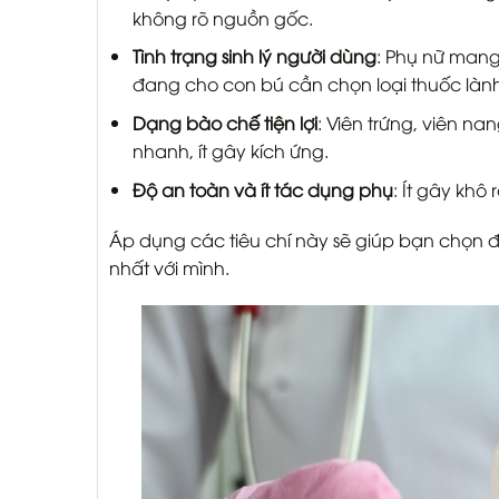
không rõ nguồn gốc.
Tình trạng sinh lý người dùng
: Phụ nữ mang
đang cho con bú cần chọn loại thuốc lành t
Dạng bào chế tiện lợi
: Viên trứng, viên n
nhanh, ít gây kích ứng.
Độ an toàn và ít tác dụng phụ
: Ít gây khô
Áp dụng các tiêu chí này sẽ giúp bạn chọn 
nhất với mình.