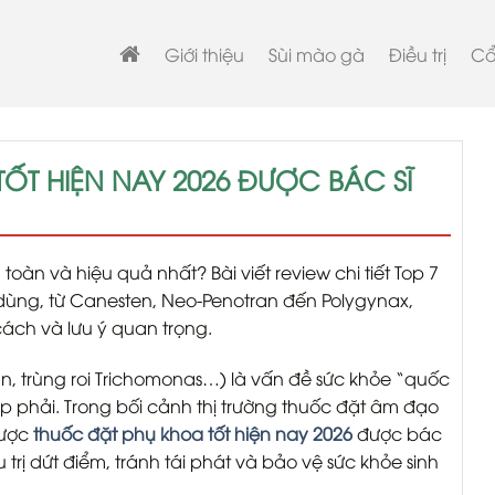
Giới thiệu
Sùi mào gà
Điều trị
Cẩ
ỐT HIỆN NAY 2026 ĐƯỢC BÁC SĨ
toàn và hiệu quả nhất? Bài viết review chi tiết Top 7
dùng, từ Canesten, Neo-Penotran đến Polygynax,
ách và lưu ý quan trọng.
, trùng roi Trichomonas…) là vấn đề sức khỏe “quốc
 phải. Trong bối cảnh thị trường thuốc đặt âm đạo
được
thuốc đặt phụ khoa tốt hiện nay 2026
được bác
trị dứt điểm, tránh tái phát và bảo vệ sức khỏe sinh