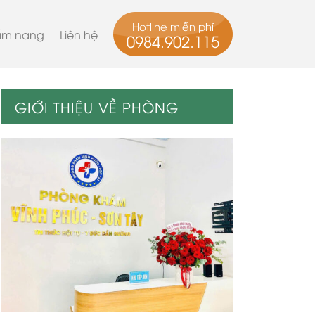
Hotline miễn phí
m nang
Liên hệ
0984.902.115
GIỚI THIỆU VỀ PHÒNG
KHÁM