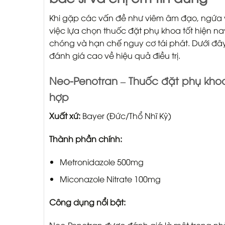
Khi gặp các vấn đề như viêm âm đạo, ngứa vù
việc lựa chọn thuốc đặt phụ khoa tốt hiện na
chóng và hạn chế nguy cơ tái phát. Dưới đâ
đánh giá cao về hiệu quả điều trị.
Neo-Penotran – Thuốc đặt phụ khoa
hợp
Xuất xứ:
Bayer (Đức/Thổ Nhĩ Kỳ)
Thành phần chính:
Metronidazole 500mg
Miconazole Nitrate 100mg
Công dụng nổi bật: