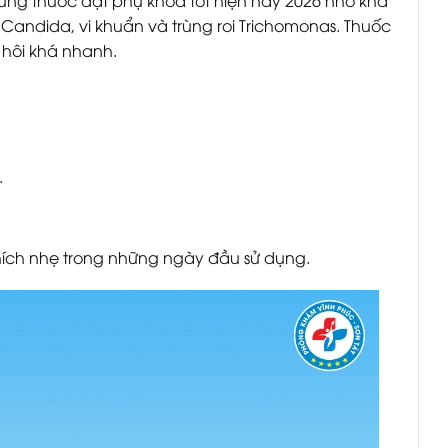
ững thuốc đặt phụ khoa tốt hiện nay 2026 nhờ khả
Candida, vi khuẩn và trùng roi Trichomonas. Thuốc
 hôi khá nhanh.
.
ích nhẹ trong những ngày đầu sử dụng.