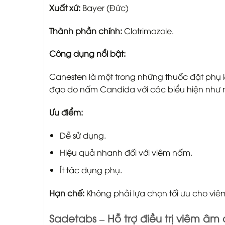
Xuất xứ:
Bayer (Đức)
Thành phần chính:
Clotrimazole.
Công dụng nổi bật:
Canesten là một trong những thuốc đặt phụ 
đạo do nấm Candida với các biểu hiện như n
Ưu điểm:
Dễ sử dụng.
Hiệu quả nhanh đối với viêm nấm.
Ít tác dụng phụ.
Hạn chế:
Không phải lựa chọn tối ưu cho viêm
Sadetabs – Hỗ trợ điều trị viêm âm