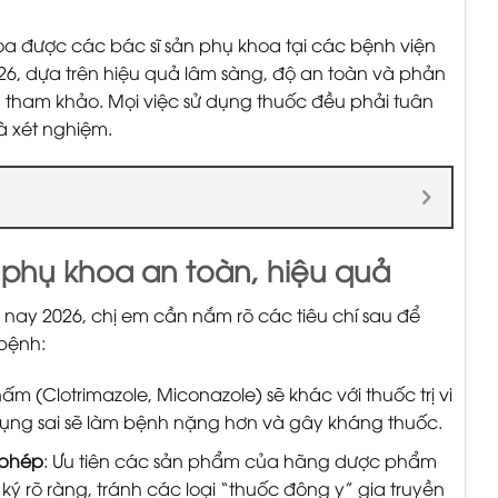
hoa được các bác sĩ sản phụ khoa tại các bệnh viện
26, dựa trên hiệu quả lâm sàng, độ an toàn và phản
tin tham khảo. Mọi việc sử dụng thuốc đều phải tuân
à xét nghiệm.
t phụ khoa an toàn, hiệu quả
n nay 2026, chị em cần nắm rõ các tiêu chí sau để
bệnh:
 nấm (Clotrimazole, Miconazole) sẽ khác với thuốc trị vi
 dụng sai sẽ làm bệnh nặng hơn và gây kháng thuốc.
 phép
: Ưu tiên các sản phẩm của hãng dược phẩm
 ký rõ ràng, tránh các loại “thuốc đông y” gia truyền