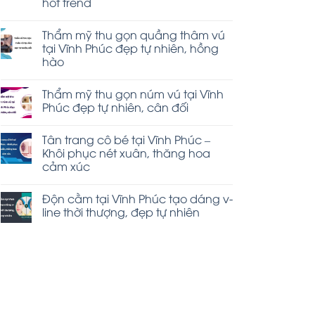
hot trend
Thẩm mỹ thu gọn quầng thâm vú
tại Vĩnh Phúc đẹp tự nhiên, hồng
hào
Thẩm mỹ thu gọn núm vú tại Vĩnh
Phúc đẹp tự nhiên, cân đối
Tân trang cô bé tại Vĩnh Phúc –
Khôi phục nét xuân, thăng hoa
cảm xúc
Độn cằm tại Vĩnh Phúc tạo dáng v-
line thời thượng, đẹp tự nhiên