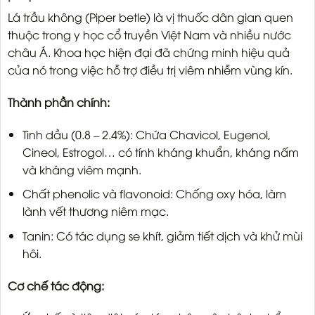
Lá trầu không (Piper betle) là vị thuốc dân gian quen
thuộc trong y học cổ truyền Việt Nam và nhiều nước
châu Á. Khoa học hiện đại đã chứng minh hiệu quả
của nó trong việc hỗ trợ điều trị viêm nhiễm vùng kín.
Thành phần chính:
Tinh dầu (0.8 – 2.4%): Chứa Chavicol, Eugenol,
Cineol, Estrogol… có tính kháng khuẩn, kháng nấm
và kháng viêm mạnh.
Chất phenolic và flavonoid: Chống oxy hóa, làm
lành vết thương niêm mạc.
Tanin: Có tác dụng se khít, giảm tiết dịch và khử mùi
hôi.
Cơ chế tác động: