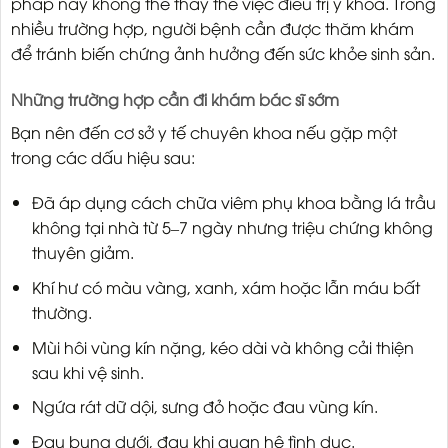
pháp này không thể thay thế việc điều trị y khoa. Trong
nhiều trường hợp, người bệnh cần được thăm khám
để tránh biến chứng ảnh hưởng đến sức khỏe sinh sản.
Những trường hợp cần đi khám bác sĩ sớm
Bạn nên đến cơ sở y tế chuyên khoa nếu gặp một
trong các dấu hiệu sau:
Đã áp dụng cách chữa viêm phụ khoa bằng lá trầu
không tại nhà từ 5–7 ngày nhưng triệu chứng không
thuyên giảm.
Khí hư có màu vàng, xanh, xám hoặc lẫn máu bất
thường.
Mùi hôi vùng kín nặng, kéo dài và không cải thiện
sau khi vệ sinh.
Ngứa rát dữ dội, sưng đỏ hoặc đau vùng kín.
Đau bụng dưới, đau khi quan hệ tình dục.