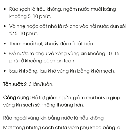
Rửa sạch lá trầu không, ngâm nước muối loãng
khoảng 5–10 phút.
Vò nhẹ hoặc cắt nhỏ lá rồi cho vào nồi nước đun sôi
từ 5–10 phút.
Thêm muối hạt, khuấy đều rồi tắt bếp.
Đổ nước ra chậu và xông vùng kín khoảng 10–15
phút ở khoảng cách an toàn.
Sau khi xông, lau khô vùng kín bằng khăn sạch.
Tần suất:
2–3 lần/tuần.
Công dụng:
Hỗ trợ giảm ngứa, giảm mùi hôi và giúp
vùng kín sạch sẽ, thông thoáng hơn.
Rửa ngoài vùng kín bằng nước lá trầu không
Một trong những cách chữa viêm phụ khoa bằng lá