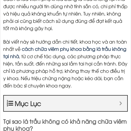
được nhiều người tin dùng nhờ tính sẵn có, chi phí thấp
và hiệu quả kháng khuẩn tự nhiên. Tuy nhiên, không
phải ai cũng biết cách sử dụng đúng để đạt kết quả
tốt mà không gây hại.
Bài viết này sẽ hướng dẫn chi tiết, khoa học và an toàn
nhất về
cách chữa viêm phụ khoa bằng lá trầu không
tại nhà
, từ cơ chế tác dụng, các phương pháp thực
hiện, tần suất, đến những sai lầm tai hại cần tránh. Đây
chỉ là phương pháp hỗ trợ, không thay thế cho điều trị
y khoa. Nếu triệu chứng nặng hoặc kéo dài, bạn cần
đến bác sĩ chuyên khoa ngay.
Mục Lục
Tại sao lá trầu không có khả năng chữa viêm
phụ khoa?