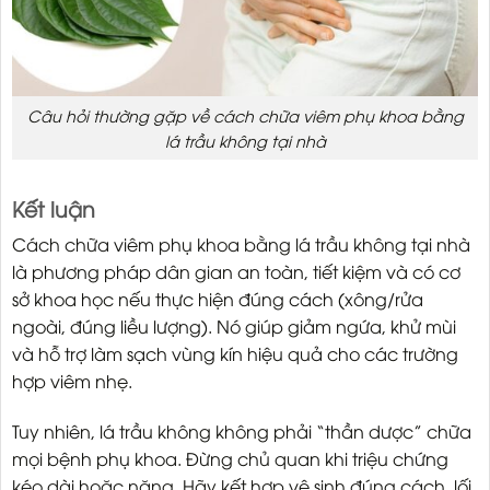
Câu hỏi thường gặp về cách chữa viêm phụ khoa bằng
lá trầu không tại nhà
Kết luận
Cách chữa viêm phụ khoa bằng lá trầu không tại nhà
là phương pháp dân gian an toàn, tiết kiệm và có cơ
sở khoa học nếu thực hiện đúng cách (xông/rửa
ngoài, đúng liều lượng). Nó giúp giảm ngứa, khử mùi
và hỗ trợ làm sạch vùng kín hiệu quả cho các trường
hợp viêm nhẹ.
Tuy nhiên, lá trầu không không phải “thần dược” chữa
mọi bệnh phụ khoa. Đừng chủ quan khi triệu chứng
kéo dài hoặc nặng. Hãy kết hợp vệ sinh đúng cách, lối