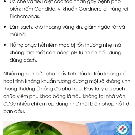
Ức chế và tiêu diệt các tác nhân gây bệnh phổ
biến: nấm Candida, vi khuẩn Gardnerella, trùng roi
Trichomonas.
Làm sạch, khô thoáng vùng kín, giảm ngứa rát và
mùi hôi.
Hỗ trợ phục hồi niêm mạc bị tổn thương nhẹ mà
không làm mất cân bằng pH tự nhiên nếu dùng
đúng cách.
Nhiều nghiên cứu cho thấy tinh dầu lá trầu không có
hoạt tính kháng khuẩn tương đương một số kháng sinh
thông thường ở nồng độ phù hợp. Đây là lý do cách
chữa viêm phụ khoa bằng lá trầu không tại nhà vẫn
được nhiều chị em áp dụng như một biện pháp hỗ trợ
ban đầu.