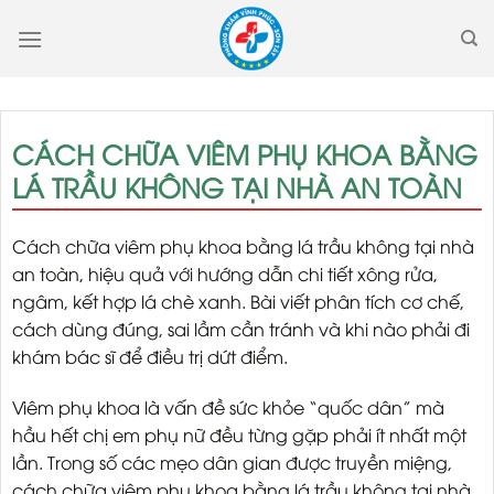
Skip
to
content
CÁCH CHỮA VIÊM PHỤ KHOA BẰNG
LÁ TRẦU KHÔNG TẠI NHÀ AN TOÀN
Cách chữa viêm phụ khoa bằng lá trầu không tại nhà
an toàn, hiệu quả với hướng dẫn chi tiết xông rửa,
ngâm, kết hợp lá chè xanh. Bài viết phân tích cơ chế,
cách dùng đúng, sai lầm cần tránh và khi nào phải đi
khám bác sĩ để điều trị dứt điểm.
Viêm phụ khoa là vấn đề sức khỏe “quốc dân” mà
hầu hết chị em phụ nữ đều từng gặp phải ít nhất một
lần. Trong số các mẹo dân gian được truyền miệng,
cách chữa viêm phụ khoa bằng lá trầu không tại nhà