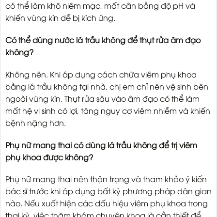
có thể làm khô niêm mạc, mất cân bằng độ pH và
khiến vùng kín dễ bị kích ứng.
Có thể dùng nước lá trầu không để thụt rửa âm đạo
không?
Không nên. Khi áp dụng cách chữa viêm phụ khoa
bằng lá trầu không tại nhà, chị em chỉ nên vệ sinh bên
ngoài vùng kín. Thụt rửa sâu vào âm đạo có thể làm
mất hệ vi sinh có lợi, tăng nguy cơ viêm nhiễm và khiến
bệnh nặng hơn.
Phụ nữ mang thai có dùng lá trầu không để trị viêm
phụ khoa được không?
Phụ nữ mang thai nên thận trọng và tham khảo ý kiến
bác sĩ trước khi áp dụng bất kỳ phương pháp dân gian
nào. Nếu xuất hiện các dấu hiệu viêm phụ khoa trong
thai kỳ, việc thăm khám chuyên khoa là cần thiết để