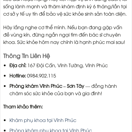
sống lành mạnh và thăm khám định kỳ 6 tháng/lần tại
cơ sở y tế uy tín để bảo vệ sức khỏe sinh sản toàn diện.
Hãy lắng nghe cơ thể mình. Nếu bạn đang gặp vấn
đề vùng kín, đừng ngần ngại tìm đến bác sĩ chuyên
khoa. Sức khỏe hôm nay chính là hạnh phúc mai sau!
Thông Tin Liên Hệ
Địa chỉ:
167 Đội Cấn, Vĩnh Tường, Vĩnh Phúc
Hotline:
0984.902.115
Phòng khám Vĩnh Phúc – Sơn Tây
— đồng hành
chăm sóc sức khỏe của bạn và gia đình!
Tham khảo thêm:
Khám phụ khoa tại Vĩnh Phúc
Phòng khám phụ khoa tại Vĩnh Phúc