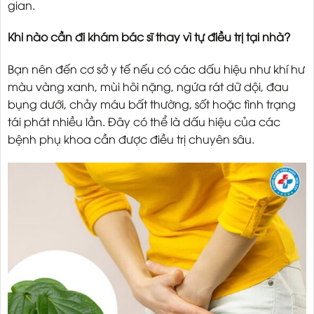
gian.
Khi nào cần đi khám bác sĩ thay vì tự điều trị tại nhà?
Bạn nên đến cơ sở y tế nếu có các dấu hiệu như khí hư
màu vàng xanh, mùi hôi nặng, ngứa rát dữ dội, đau
bụng dưới, chảy máu bất thường, sốt hoặc tình trạng
tái phát nhiều lần. Đây có thể là dấu hiệu của các
bệnh phụ khoa cần được điều trị chuyên sâu.