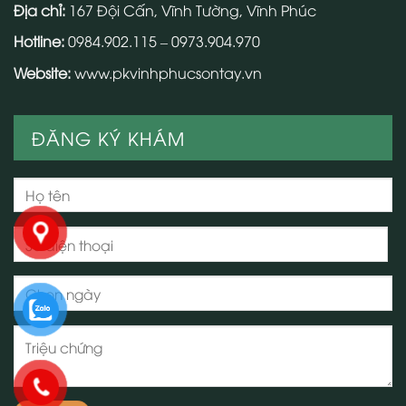
Địa chỉ:
167 Đội Cấn, Vĩnh Tường, Vĩnh Phúc
Hotline:
0984.902.115 – 0973.904.970
Website:
www.pkvinhphucsontay.vn
ĐĂNG KÝ KHÁM