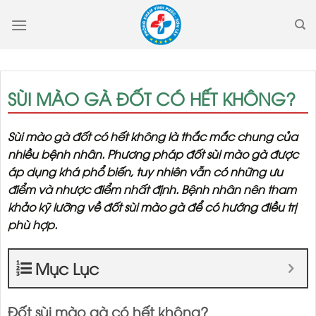
Skip
to
content
SÙI MÀO GÀ ĐỐT CÓ HẾT KHÔNG?
Sùi mào gà đốt có hết không là thắc mắc chung của
nhiều bệnh nhân. Phương pháp đốt sùi mào gà được
áp dụng khá phổ biến, tuy nhiên vẫn có những ưu
điểm và nhược điểm nhất định. Bệnh nhân nên tham
khảo kỹ lưỡng về đốt sùi mào gà để có hướng điều trị
phù hợp.
Mục Lục
Đốt sùi mào gà có hết không?