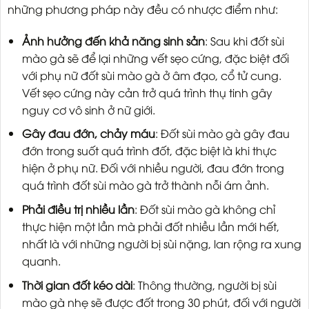
những phương pháp này đều có nhược điểm như:
Ảnh hưởng đến khả năng sinh sản
: Sau khi đốt sùi
mào gà sẽ để lại những vết sẹo cứng, đặc biệt đối
với phụ nữ đốt sùi mào gà ở âm đạo, cổ tử cung.
Vết sẹo cứng này cản trở quá trình thụ tinh gây
nguy cơ vô sinh ở nữ giới.
Gây đau đớn, chảy máu
: Đốt sùi mào gà gây đau
đớn trong suốt quá trình đốt, đặc biệt là khi thực
hiện ở phụ nữ. Đối với nhiều người, đau đớn trong
quá trình đốt sùi mào gà trở thành nỗi ám ảnh.
Phải điều trị nhiều lần
: Đốt sùi mào gà không chỉ
thực hiện một lần mà phải đốt nhiều lần mới hết,
nhất là với những người bị sùi nặng, lan rộng ra xung
quanh.
Thời gian đốt kéo dài
: Thông thường, người bị sùi
mào gà nhẹ sẽ được đốt trong 30 phút, đối với người