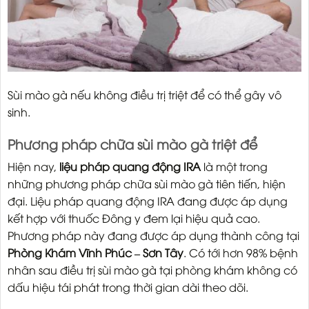
Sùi mào gà nếu không điều trị triệt để có thể gây vô
sinh.
Phương pháp chữa sùi mào gà triệt để
Hiện nay,
liệu pháp quang động IRA
là một trong
những phương pháp chữa sùi mào gà tiên tiến, hiện
đại. Liệu pháp quang động IRA đang được áp dụng
kết hợp với thuốc Đông y đem lại hiệu quả cao.
Phương pháp này đang được áp dụng thành công tại
Phòng Khám Vĩnh Phúc – Sơn Tây
. Có tới hơn 98% bệnh
nhân sau điều trị sùi mào gà tại phòng khám không có
dấu hiệu tái phát trong thời gian dài theo dõi.