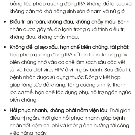
bằng liệu pháp quang động IRA không để lại sẹo và
không cản trở khả năng sinh sản ở nam và nữ giới.
Điều trị an toàn, không đau, không chảy máu
: Bệnh
nhân được gây tê, áp lạnh trong quá trình điều trị,
không đau, không chảy máu.
Không để lại sẹo xấu, hạn chế biến chứng, tái phát
:
Liệu pháp quang động IRA rất an toàn, không gây
biến chứng nhờ vào cơ chế làm sạch sâu các vết
sùi và tiêu diệt virus HPV ở vị trí gây bệnh. Sau điều trị,
bệnh nhân được sử dụng thuốc Đông y kết hợp
giúp tăng sức đề kháng, tăng cường sinh lý, thanh
lọc cơ thể, hạn chế tác dụng phụ, hỗ trợ ngăn ngừa
biến chứng.
Hồi phục nhanh, không phải nằm viện lâu
: Thời gian
điều trị ngắn, thời gian hồi phục nhanh giúp bệnh
nhân tiết kiệm chi phí và không ảnh hưởng tới công
việc hàng ngày.