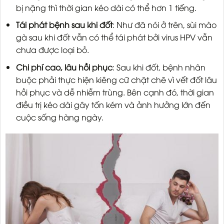
bị nặng thì thời gian kéo dài có thể hơn 1 tiếng.
Tái phát bệnh sau khi đốt
: Như đã nói ở trên, sùi mào
gà sau khi đốt vẫn có thể tái phát bởi virus HPV vẫn
chưa được loại bỏ.
Chi phí cao, lâu hồi phục
: Sau khi đốt, bệnh nhân
buộc phải thực hiện kiêng cữ chặt chẽ vì vết đốt lâu
hồi phục và dễ nhiễm trùng. Bên cạnh đó, thời gian
điều trị kéo dài gây tốn kém và ảnh hưởng lớn đến
cuộc sống hàng ngày.