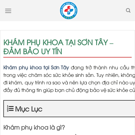
Skip
to
content
KHÁM PHỤ KHOA TẠI SƠN TÂY –
ĐẢM BẢO UY TÍN
Khám phụ khoa tại Sơn Tây
đang trở thành nhu cầu th
trong việc chăm sóc sức khỏe sinh sản. Tuy nhiên, khôn
đi khám, quy trình ra sao và nên lựa chọn địa chỉ nào uy
đầy đủ thông tin giúp bạn chủ động bảo vệ sức khỏe củ
Mục Lục
Khám phụ khoa là gì?