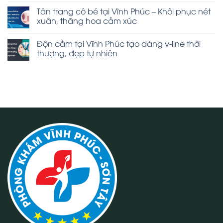
Tân trang cô bé tại Vĩnh Phúc – Khôi phục nét
xuân, thăng hoa cảm xúc
Độn cằm tại Vĩnh Phúc tạo dáng v-line thời
thượng, đẹp tự nhiên