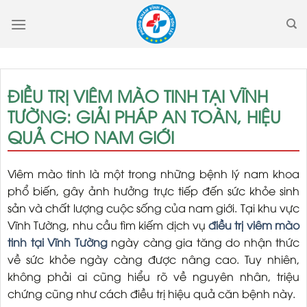
Skip
to
content
ĐIỀU TRỊ VIÊM MÀO TINH TẠI VĨNH
TƯỜNG: GIẢI PHÁP AN TOÀN, HIỆU
QUẢ CHO NAM GIỚI
Viêm mào tinh là một trong những bệnh lý nam khoa
phổ biến, gây ảnh hưởng trực tiếp đến sức khỏe sinh
sản và chất lượng cuộc sống của nam giới. Tại khu vực
Vĩnh Tường, nhu cầu tìm kiếm dịch vụ
điều trị viêm mào
tinh tại Vĩnh Tường
ngày càng gia tăng do nhận thức
về sức khỏe ngày càng được nâng cao. Tuy nhiên,
không phải ai cũng hiểu rõ về nguyên nhân, triệu
chứng cũng như cách điều trị hiệu quả căn bệnh này.