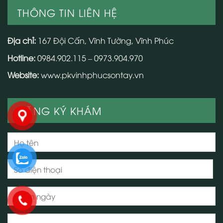
THÔNG TIN LIÊN HỆ
Địa chỉ:
167 Đội Cấn, Vĩnh Tường, Vĩnh Phúc
Hotline:
0984.902.115 – 0973.904.970
Website:
www.pkvinhphucsontay.vn
ĐĂNG KÝ KHÁM