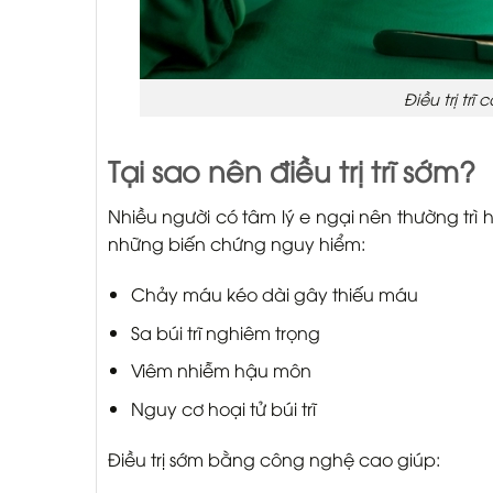
Điều trị trĩ
Tại sao nên điều trị trĩ sớm?
Nhiều người có tâm lý e ngại nên thường trì h
những biến chứng nguy hiểm:
Chảy máu kéo dài gây thiếu máu
Sa búi trĩ nghiêm trọng
Viêm nhiễm hậu môn
Nguy cơ hoại tử búi trĩ
Điều trị sớm bằng công nghệ cao giúp: