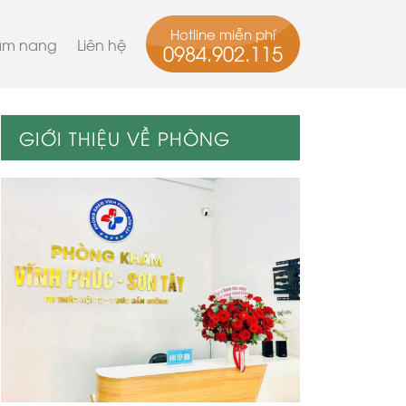
Hotline miễn phí
m nang
Liên hệ
0984.902.115
GIỚI THIỆU VỀ PHÒNG
KHÁM