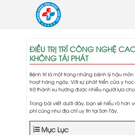
Skip
to
content
ĐIỀU TRỊ TRĨ CÔNG NGHỆ CAO 
KHÔNG TÁI PHÁT
Bệnh trĩ là một trong những bệnh lý hậu môn –
hoạt hàng ngày. Với sự phát triển của y học
trở thành xu hướng được nhiều người lựa chọ
Trong bài viết dưới đây, bạn sẽ hiểu rõ hơn v
phí cũng như địa chỉ uy tín tại Sơn Tây.
Mục Lục