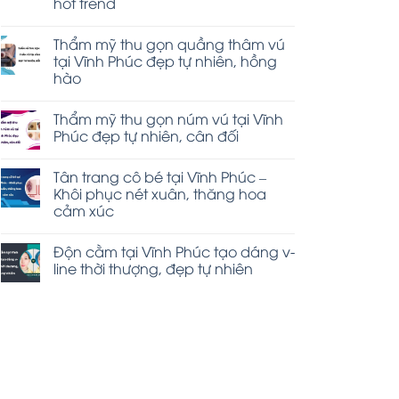
hot trend
Thẩm mỹ thu gọn quầng thâm vú
tại Vĩnh Phúc đẹp tự nhiên, hồng
hào
Thẩm mỹ thu gọn núm vú tại Vĩnh
Phúc đẹp tự nhiên, cân đối
Tân trang cô bé tại Vĩnh Phúc –
Khôi phục nét xuân, thăng hoa
cảm xúc
Độn cằm tại Vĩnh Phúc tạo dáng v-
line thời thượng, đẹp tự nhiên