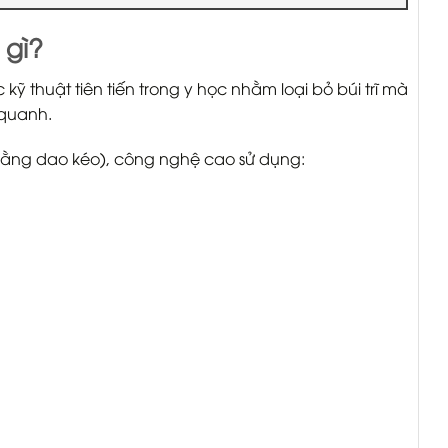
 gì?
 kỹ thuật tiên tiến trong y học nhằm loại bỏ búi trĩ mà
 quanh.
 bằng dao kéo), công nghệ cao sử dụng: