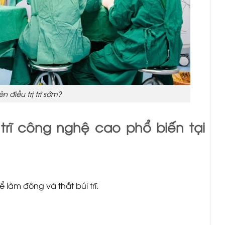
n điều trị trĩ sớm?
trĩ công nghệ cao phổ biến tại
 làm đông và thắt búi trĩ.