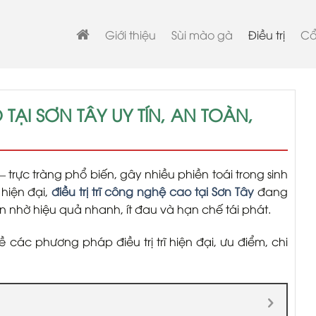
Giới thiệu
Sùi mào gà
Điều trị
Cẩ
TẠI SƠN TÂY UY TÍN, AN TOÀN,
 trực tràng phổ biến, gây nhiều phiền toái trong sinh
 hiện đại,
điều trị trĩ công nghệ cao tại Sơn Tây
đang
n nhờ hiệu quả nhanh, ít đau và hạn chế tái phát.
ề các phương pháp điều trị trĩ hiện đại, ưu điểm, chi