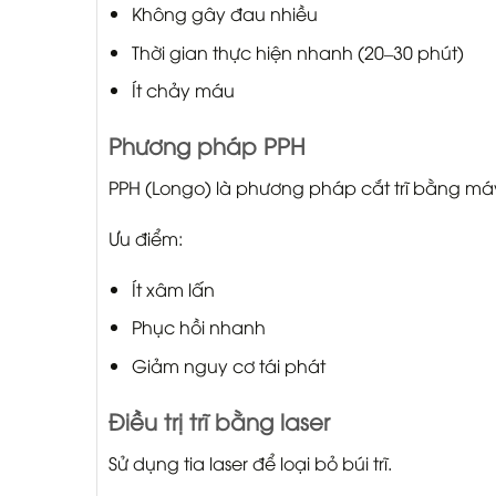
Không gây đau nhiều
Thời gian thực hiện nhanh (20–30 phút)
Ít chảy máu
Phương pháp PPH
PPH (Longo) là phương pháp cắt trĩ bằng má
Ưu điểm:
Ít xâm lấn
Phục hồi nhanh
Giảm nguy cơ tái phát
Điều trị trĩ bằng laser
Sử dụng tia laser để loại bỏ búi trĩ.